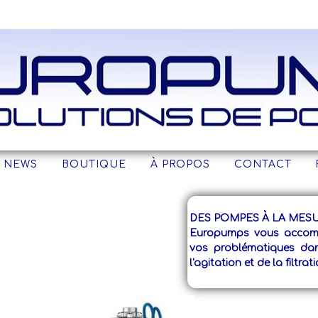
PUMPS, POMPES, POMPE , POMPAGE, DORDOGNE
EUROPUMPS, POMPE, POMPES , POMPAGE, DORDOGNE
MPE CENTRIFUGE, VOLUMETRIQUE, À ENGRENAGES, À ROTOR, À L
NEWS
BOUTIQUE
À PROPOS
CONTACT
MPES ,
DES POMPES À LA MESU
Europumps vous accomp
vos problématiques da
l'agitation et de la filtrat